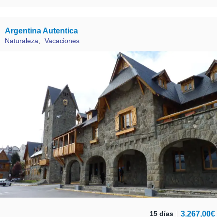
Argentina Autentica
Naturaleza
,
Vacaciones
3.267,00
€
15 días