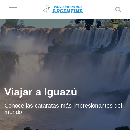
Cambiar
al
modo
de
navegación
Viajar a Iguazú
Conoce las cataratas más impresionantes del
mundo