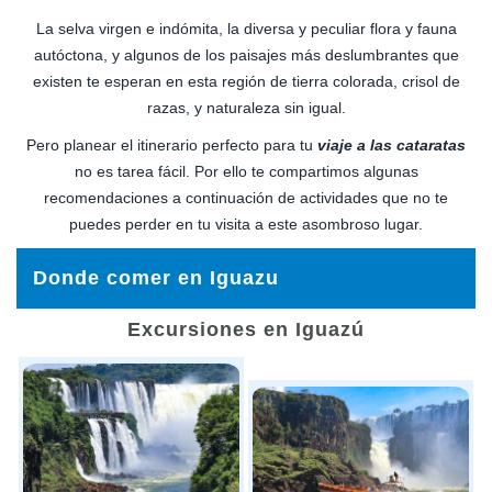
La selva virgen e indómita, la diversa y peculiar flora y fauna
autóctona, y algunos de los paisajes más deslumbrantes que
existen te esperan en esta región de tierra colorada, crisol de
razas, y naturaleza sin igual.
Pero planear el itinerario perfecto para tu
viaje a las cataratas
no es tarea fácil. Por ello te compartimos algunas
recomendaciones a continuación de actividades que no te
puedes perder en tu visita a este asombroso lugar.
Donde comer en Iguazu
Excursiones en Iguazú
Hay muchos y muy buenos restaurantes en Puerto de
Iguazú, pero si lo que quieres es un poco ir don de van los
argentinos, te recomendamos que vayas a las
"Feirinha"
,
y te preguntaras que es esto, pues es un lugar típico de la
ciudad de Puerto Iguazú, donde puede relajarse y saborear
una buena picada con quesos, aceitunas, jamones crudos y
cocidos, vinos, licores, embutidos, aceites, dulces de leche