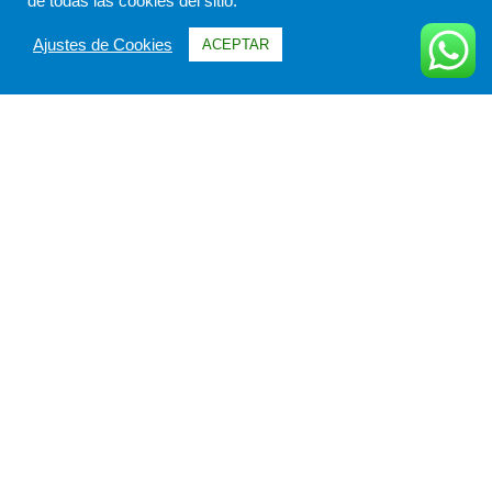
de todas las cookies del sitio.
Ajustes de Cookies
ACEPTAR
Información
Itinerario
FAQs & Opiniones
Galería
Fechas & Precios
Todo sobre Crucero Exploradores de la Patagonia.
Este Crucero de la compañia Australis Patagonia Explorer,
puede combinarse con cualquier itinerario de Argentina o
Chile respetando las fechas de salida del mismo.
Dependiendo de las fechas de salida, el barco empleado para
este crucero puede ser el Australis Ventus ó el Stella Australis