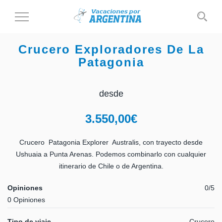
Cambiar
al
modo
Crucero Exploradores De La
de
Patagonia
navegación
desde
3.550,00
€
Crucero Patagonia Explorer Australis, con trayecto desde
Ushuaia a Punta Arenas. Podemos combinarlo con cualquier
itinerario de Chile o de Argentina.
Opiniones
0/5
0 Opiniones
Tipo de viaje
Crucero