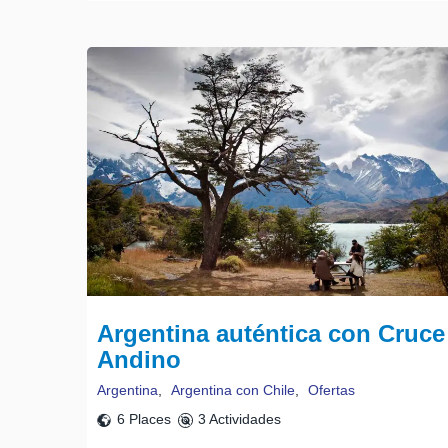
Argentina auténtica con Cruce
Andino
Argentina
,
Argentina con Chile
,
Ofertas
6 Places
3 Actividades