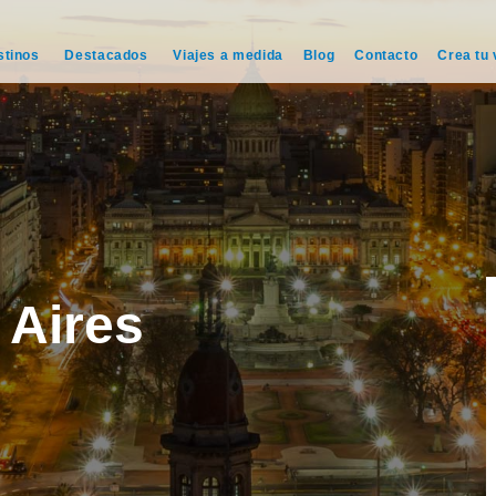
stinos
Destacados
Viajes a medida
Blog
Contacto
Crea tu 
 Aires