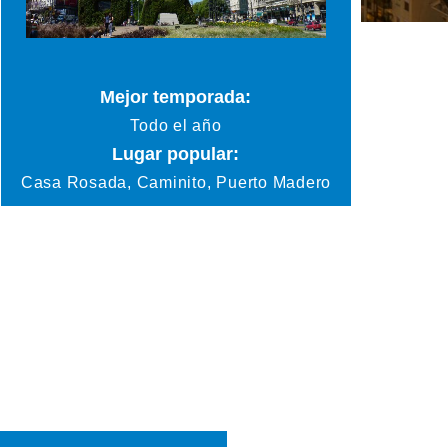
Mejor temporada:
Todo el año
Lugar popular:
Casa Rosada, Caminito, Puerto Madero