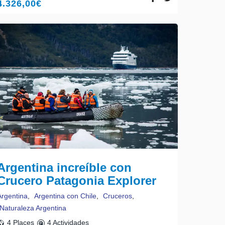
4.326,00
€
Argentina increíble con
Crucero Patagonia Explorer
Argentina
,
Argentina con Chile
,
Cruceros
,
Naturaleza Argentina
4 Places
4 Actividades