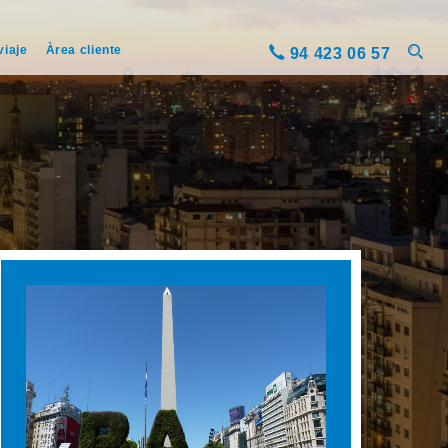
viaje
Àrea cliente
94 423 06 57