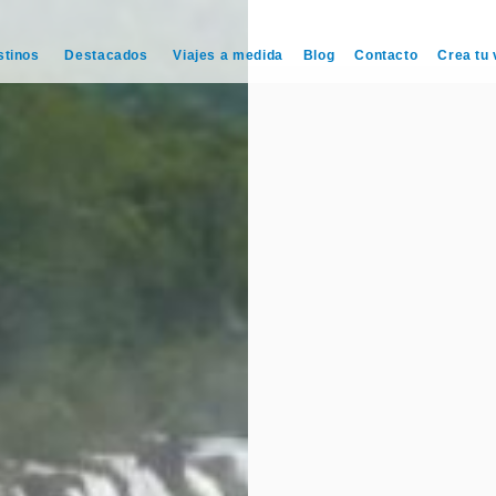
stinos
Destacados
Viajes a medida
Blog
Contacto
Crea tu 