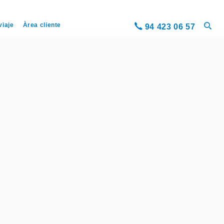
viaje
Àrea cliente
94 423 06 57