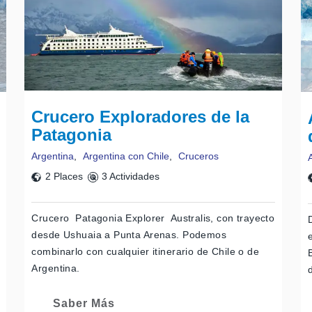
Rover nos permite llegar a lugares donde el acceso seria imposible de
 El ajetreado vadeo por la costa del lago culmina con un rico asado a o
na. Después de almorzar y recuperar energías continuaremos en el l
arable. Preparamos las canoas, y a remar, la vista desde el agua no
llas del lago, donde culmina la navegación. De aquí regresaremos a Us
acional nro 3 rumbo a los Lagos Escondido y Fagnano, cruzaremos la cor
huella de Hacheros, orillamos el lago hasta llegar a un punto panorá
Crucero Exploradores de la
a Mayor, donde degustaremos el almuerzo y tendremos tiempo para real
Patagonia
fondo y patinaje sobre hielo, o simplemente contemplar el gran Valle n
Argentina
,
Argentina con Chile
,
Cruceros
2 Places
3 Actividades
Crucero Patagonia Explorer Australis, con trayecto
desde Ushuaia a Punta Arenas. Podemos
combinarlo con cualquier itinerario de Chile o de
Argentina.
Saber Más