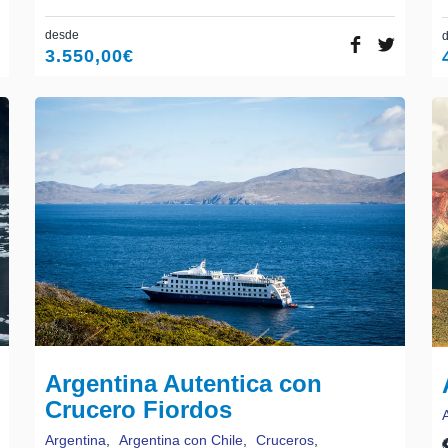
desde
3.550,00
€
Argentina Autentica con
Crucero Fiordos
Argentina
,
Argentina con Chile
,
Cruceros
,