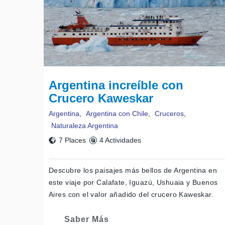
la ruta 3 por antiguas huellas de leñadores. El Land 
sorprende con sus dimensiones y su increíble paisaje.
prepara la comida realizamos una caminata por la zo
dimensiones pero rodeado de un marco natural incomp
hora nos separan de la hostería petrel, ubicada a ori
En inviernos, Saldremos desde el hotel por la ruta N
Garibaldi, accediendo al Lago Fagnano por una vieja 
Argentina increíble con
y tomamos un refrigerio. Regresaremos al Valle Tierr
Crucero Kaweskar
como: Snow cats, trineos tirado por huskies, esquí de 
de aquí regresaremos a Ushuaia.
Argentina
,
Argentina con Chile
,
Cruceros
,
Naturaleza Argentina
7 Places
4 Actividades
Descubre los paisajes más bellos de Argentina en
este viaje por Calafate, Iguazú, Ushuaia y Buenos
Aires con el valor añadido del crucero Kaweskar.
Saber Más