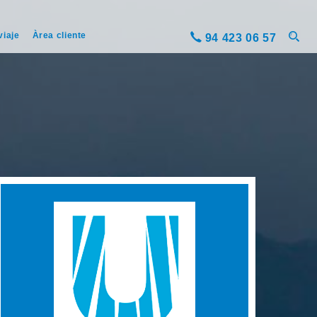
viaje
Àrea cliente
94 423 06 57