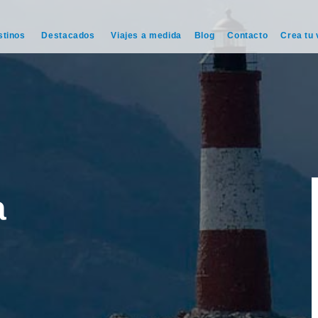
stinos
Destacados
Viajes a medida
Blog
Contacto
Crea tu 
a