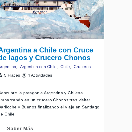
 otra manera. El lago Fagnano nos
rillas del Fagnano, mientras se
ago Escondido, de menores
s sorprende. poco más de una
huaia.
dillera fueguina por el Paso
mico donde realizamos una parada
Argentina a Chile con Cruce
izar actividades opcionales
de lagos y Crucero Chonos
evado desde la cálida hostería, y
Argentina
,
Argentina con Chile
,
Chile
,
Cruceros
5 Places
4 Actividades
Descubre la patagonia Argentina y Chilena
embarcando en un crucero Chonos tras visitar
Bariloche y Buenos finalizando el viaje en Santiago
de Chile.
Saber Más