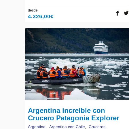
desde
4.326,00
€
Argentina increíble con
Crucero Patagonia Explorer
Argentina
,
Argentina con Chile
,
Cruceros
,