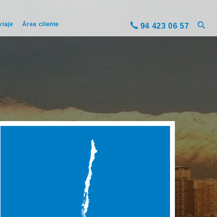
viaje
Àrea cliente
94 423 06 57