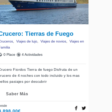
Crucero: Tierras de Fuego
Cruceros
,
Viajes de lujo
,
Viajes de novios
,
Viajes en
Familia
0 Place
4 Actividades
Crucero Fiordos Tierra de fuego Disfruta de un
crucero de 4 noches con todo incluido y los mas
bellos pasiajes por descubrir
Saber Más
desde
3.898,00
€