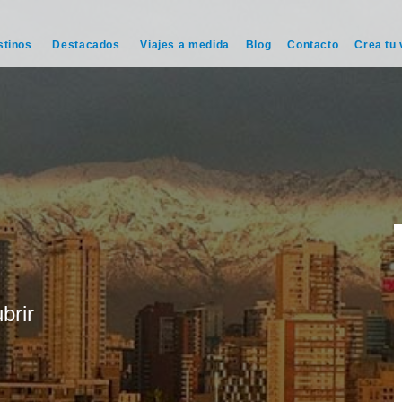
stinos
Destacados
Viajes a medida
Blog
Contacto
Crea tu 
brir