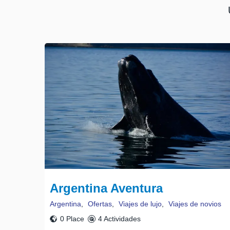
Argentina Aventura
Argentina
,
Ofertas
,
Viajes de lujo
,
Viajes de novios
0 Place
4 Actividades