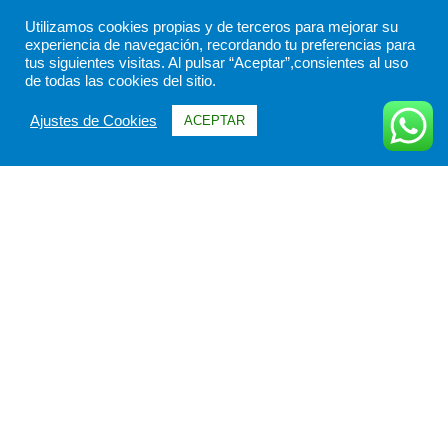
Utilizamos cookies propias y de terceros para mejorar su
experiencia de navegación, recordando tu preferencias para
tus siguientes visitas. Al pulsar “Aceptar”,consientes al uso
de todas las cookies del sitio.
Ajustes de Cookies
ACEPTAR
Información
Itinerario
FAQs & Opiniones
Galería
Fechas & Precios
Todo sobre Crucero: Tierras de Fuego.
Este Crucero Tierra de Fuego de la compañía Australis puede
combinarse con cualquier itinerario de Argentina o Chile,