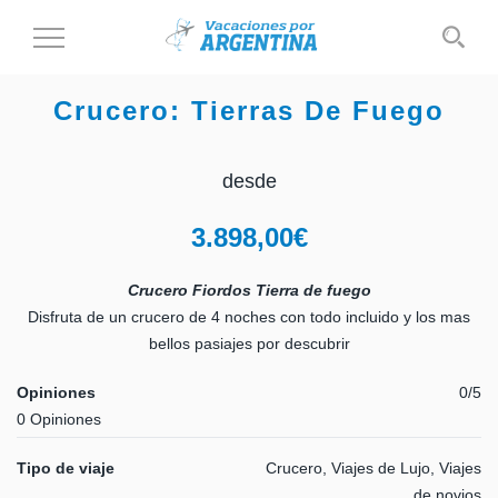
Cambiar
al
modo
Crucero: Tierras De Fuego
de
navegación
desde
3.898,00
€
Crucero Fiordos Tierra de fuego
Disfruta de un crucero de 4 noches con todo incluido y los mas
bellos pasiajes por descubrir
Opiniones
0/5
0 Opiniones
Tipo de viaje
Crucero, Viajes de Lujo, Viajes
de novios