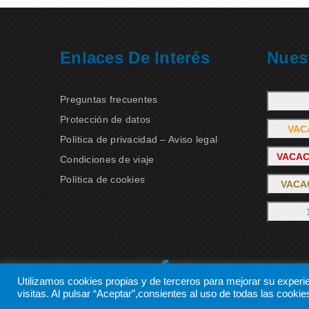
Enlaces De Interés
Nues
Preguntas frecuentes
Protección de datos
VAC
Política de privacidad – Aviso legal
VACAC
Condiciones de viaje
Política de cookies
VACA
Utilizamos cookies propias y de terceros para mejorar su experi
visitas. Al pulsar “Aceptar”,consientes al uso de todas las cookies 