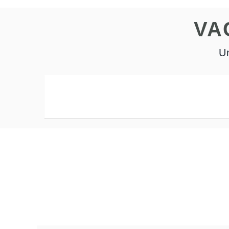
Ciudad y alrededores
Bodegas y aceitera
VA
Alta montaña
Un