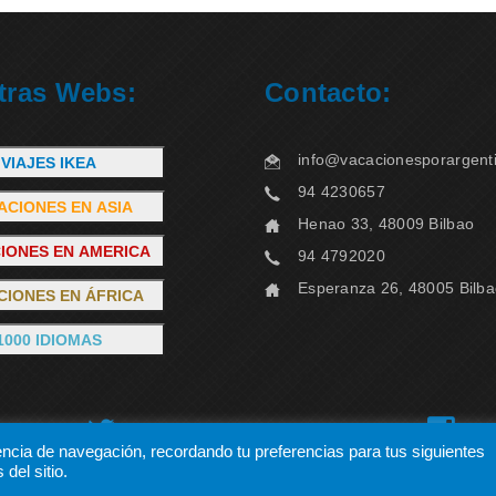
tras Webs:
Contacto:
info@vacacionesporargent
VIAJES IKEA
94 4230657
ACIONES EN ASIA
Henao 33, 48009 Bilbao
IONES EN AMERICA
94 4792020
Esperanza 26, 48005 Bilb
CIONES EN ÁFRICA
1000 IDIOMAS
encia de navegación, recordando tu preferencias para tus siguientes
del sitio.