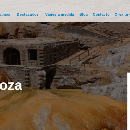
stinos
Destacados
Viajes a medida
Blog
Contacto
Crea tu 
oza