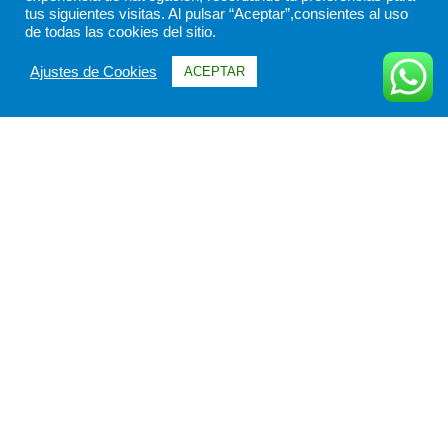
tus siguientes visitas. Al pulsar “Aceptar”,consientes al uso
de todas las cookies del sitio.
Ajustes de Cookies
ACEPTAR
Información
Itinerario
FAQs & Opiniones
Galería
Fechas & Precios
Todo sobre Argentina Esencial.
Pocos viajes permiten, en tan corto espacio de tiempo recorrer
las ciudades más icónicas de Argentina: Buenos Aires, Iguazú
y Calafate. Iguazú En primer lugar visitaremos Iguazú para
conocer sus famosas cataratas.. Las cataratas de Iguazú