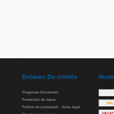
Enlaces De Interés
Nues
Preguntas frecuentes
Protección de datos
VAC
Política de privacidad – Aviso legal
VACAC