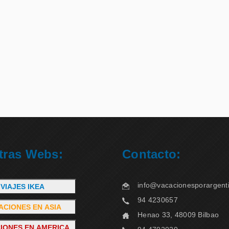
tras Webs:
Contacto:
info@vacacionesporargent
VIAJES IKEA
94 4230657
ACIONES EN ASIA
Henao 33, 48009 Bilbao
IONES EN AMERICA