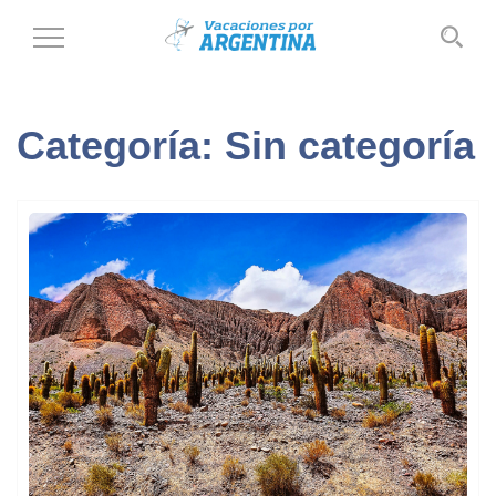
Cambiar
al
modo
de
Categoría:
Sin categoría
navegación