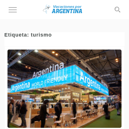
Cambiar
al
modo
de
Etiqueta:
turismo
navegación