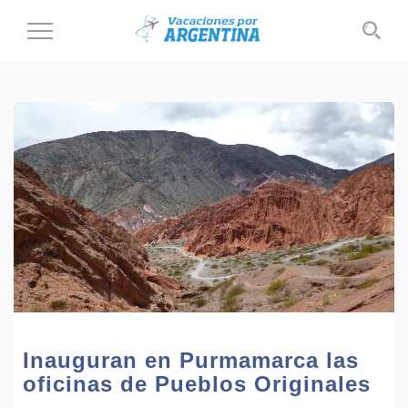
Cambiar
al
modo
de
navegación
Inauguran en Purmamarca las
oficinas de Pueblos Originales