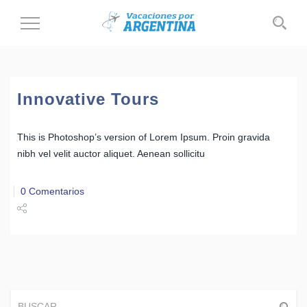
Cambiar
al
modo
de
navegación
Innovative Tours
This is Photoshop’s version of Lorem Ipsum. Proin gravida
nibh vel velit auctor aliquet. Aenean sollicitu
0 Comentarios
Share
Tweet