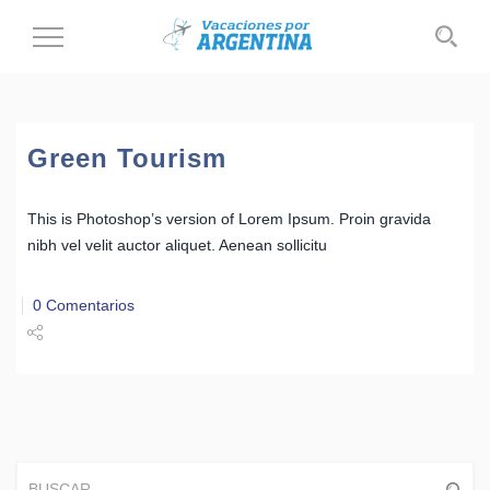
Cambiar
al
modo
de
navegación
Green Tourism
This is Photoshop’s version of Lorem Ipsum. Proin gravida
nibh vel velit auctor aliquet. Aenean sollicitu
0 Comentarios
Share
Tweet