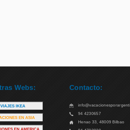
tras Webs:
Contacto:
info@vacacionesporargent
VIAJES IKEA
94 4230657
ACIONES EN ASIA
Henao 33, 48009 Bilbao
IONES EN AMERICA