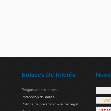
Enlaces De Interés
Nues
Preguntas frecuentes
Protección de datos
VAC
Política de privacidad – Aviso legal
VACAC