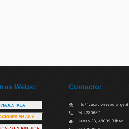
tras Webs:
Contacto:
info@vacacionesporargent
VIAJES IKEA
94 4230657
ACIONES EN ASIA
Henao 33, 48009 Bilbao
IONES EN AMERICA