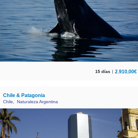
2.910,00
€
15 días
Chile & Patagonia
Chile
,
Naturaleza Argentina