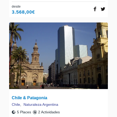
desde
3.568,00
€
Chile & Patagonia
Chile
,
Naturaleza Argentina
5 Places
2 Actividades