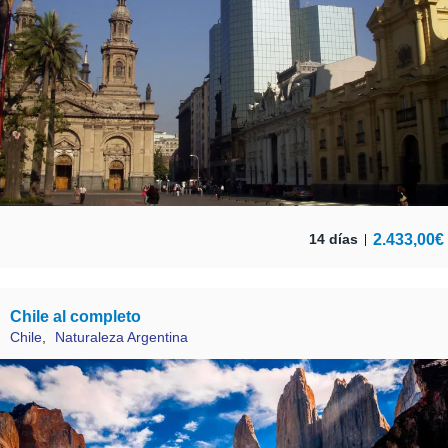
2.433,00
€
14 días
Chile al completo
Chile
,
Naturaleza Argentina