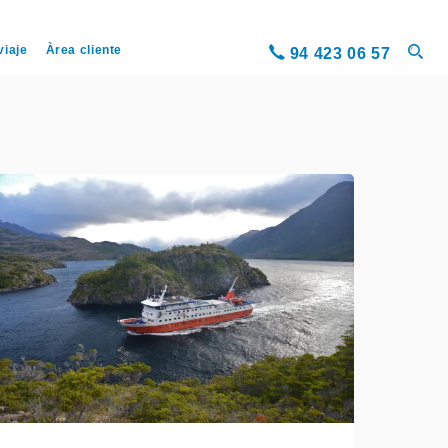
viaje
Àrea cliente
94 423 06 57