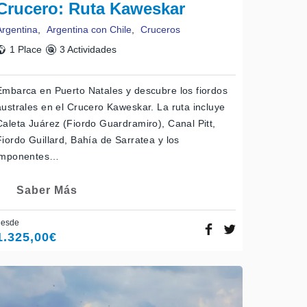
Crucero: Ruta Kaweskar
Argentina
,
Argentina con Chile
,
Cruceros
1 Place
3 Actividades
Embarca en Puerto Natales y descubre los fiordos
australes en el Crucero Kaweskar. La ruta incluye
Caleta Juárez (Fiordo Guardramiro), Canal Pitt,
Fiordo Guillard, Bahía de Sarratea y los
imponentes…
Saber Más
desde
1.325,00
€