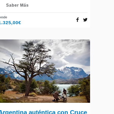
Saber Más
desde
1.325,00
€
Argentina auténtica con Cruce