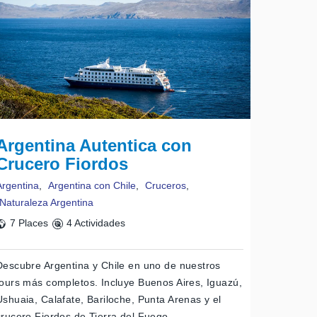
Argentina Autentica con
Crucero Fiordos
Argentina
,
Argentina con Chile
,
Cruceros
,
Naturaleza Argentina
7 Places
4 Actividades
Descubre Argentina y Chile en uno de nuestros
tours más completos. Incluye Buenos Aires, Iguazú,
Ushuaia, Calafate, Bariloche, Punta Arenas y el
crucero Fiordos de Tierra del Fuego.