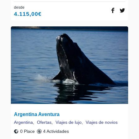
desde
4.115,00
€
Argentina Aventura
Argentina
,
Ofertas
,
Viajes de lujo
,
Viajes de novios
0 Place
4 Actividades