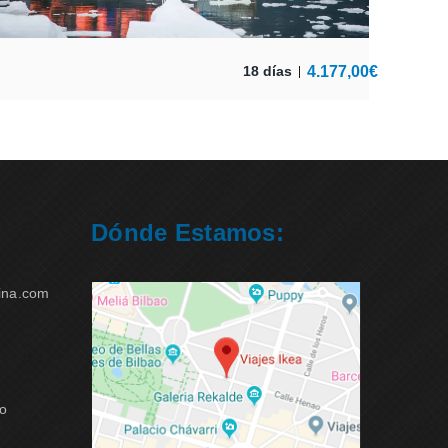
4.177,00
€
18 días
Dónde Estamos:
ina.com
ao