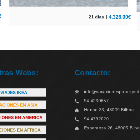
€
4.326,00
€
21 días
tras Webs:
Contacto:
info@vacacionesporargent
VIAJES IKEA
94 4230657
ACIONES EN ASIA
Henao 33, 48009 Bilbao
IONES EN AMERICA
94 4792020
Esperanza 26, 48005 Bilb
CIONES EN ÁFRICA