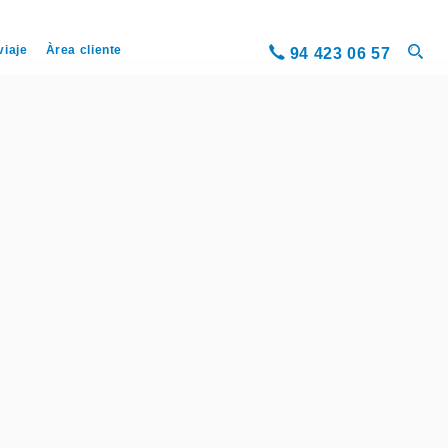
viaje
Àrea cliente
94 423 06 57