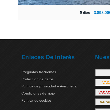
3.898,00
5 días
Enlaces De Interés
Nues
Preguntas frecuentes
Protección de datos
VAC
Política de privacidad – Aviso legal
VACAC
Condiciones de viaje
Política de cookies
VACA