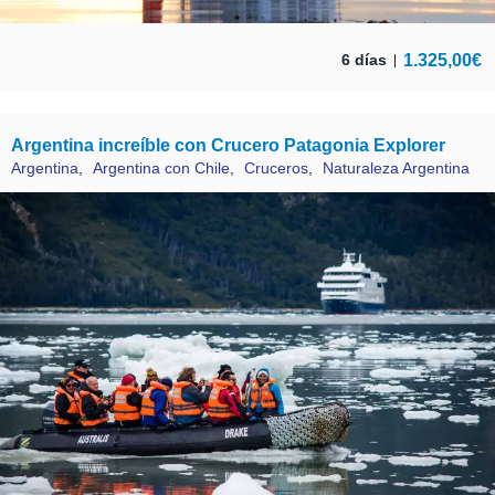
1.325,00
€
6 días
Argentina increíble con Crucero Patagonia Explorer
Argentina
,
Argentina con Chile
,
Cruceros
,
Naturaleza Argentina