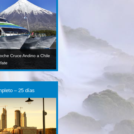
loche Cruce Andino a Chile
fate
mpleto – 25 días