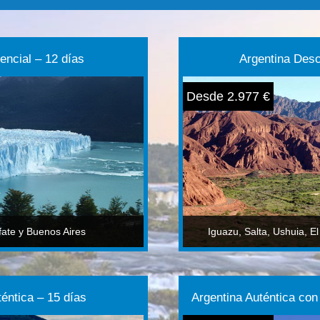
encial – 12 días
Argentina Desc
Desde 2.977 €
fate y Buenos Aires
Iguazu, Salta, Ushuia, E
téntica – 15 días
Argentina Auténtica con