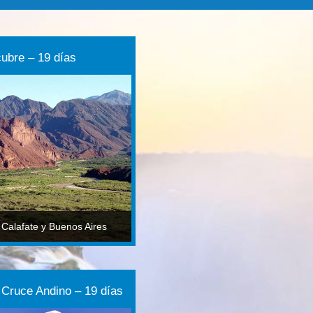
ubre – 19 días
l Calafate y Buenos Aires
 Cruce Andino – 19 días