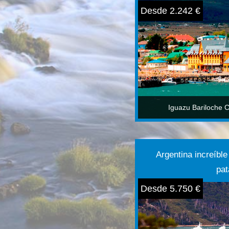
Desde 2.242 €
Iguazu Bariloche C
Argentina increíbl
pat
Desde 5.750 €